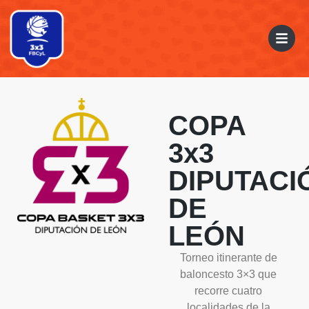
COPA
3x3
DIPUTACI
DE
LEÓN
Torneo itinerante de
Copa 3x3 Diputación De León
baloncesto 3×3 que
recorre cuatro
Sariegos
acoge la última parada
localidades de la