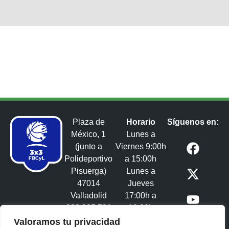
Plaza de
Horario
Síguenos en:
México, 1
Lunes a
(junto a
Viernes 9:00h
Polideportivo
a 15:00h
Pisuerga)
Lunes a
47014
Jueves
Valladolid
17:00h a
983 395 731
19:00h
3x3castillayleon@fbcyl.es​
Valoramos tu privacidad