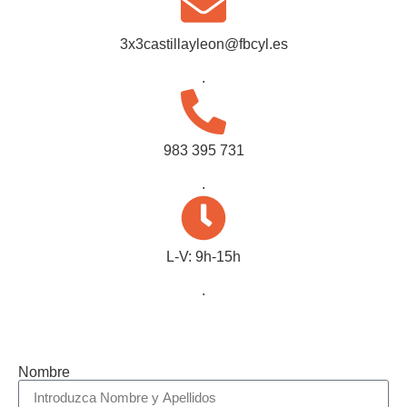
3x3castillayleon@fbcyl.es
.
983 395 731
.
L-V: 9h-15h
.
Nombre