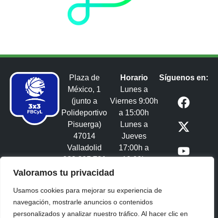
Plaza de
Horario
Síguenos en:
México, 1
Lunes a
(junto a
Viernes 9:00h
Polideportivo
a 15:00h
Pisuerga)
Lunes a
47014
Jueves
Valladolid
17:00h a
983 395 731
19:00h
3x3castillayleon@fbcyl.es​
Valoramos tu privacidad
Usamos cookies para mejorar su experiencia de
navegación, mostrarle anuncios o contenidos
personalizados y analizar nuestro tráfico. Al hacer clic en