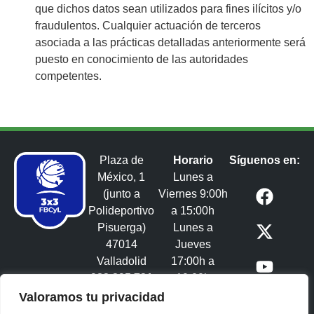
que dichos datos sean utilizados para fines ilícitos y/o
fraudulentos. Cualquier actuación de terceros
asociada a las prácticas detalladas anteriormente será
puesto en conocimiento de las autoridades
competentes.
Plaza de
Horario
Síguenos en:
México, 1
Lunes a
(junto a
Viernes 9:00h
Polideportivo
a 15:00h
Pisuerga)
Lunes a
47014
Jueves
Valladolid
17:00h a
983 395 731
19:00h
3x3castillayleon@fbcyl.es​
Valoramos tu privacidad