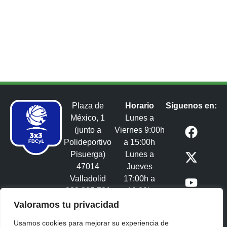
Plaza de
Horario
Síguenos en:
México, 1
Lunes a
(junto a
Viernes 9:00h
Polideportivo
a 15:00h
Pisuerga)
Lunes a
47014
Jueves
Valladolid
17:00h a
983 395 731
19:00h
3x3castillayleon@fbcyl.es​
Valoramos tu privacidad
Usamos cookies para mejorar su experiencia de