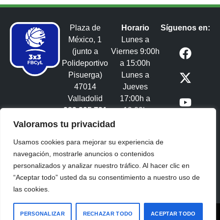
Plaza de
Horario
Síguenos en:
México, 1
Lunes a
(junto a
Viernes 9:00h
Polideportivo
a 15:00h
Pisuerga)
Lunes a
47014
Jueves
Valladolid
17:00h a
983 395 731
19:00h
3x3castillayleon@fbcyl.es​
Valoramos tu privacidad
Usamos cookies para mejorar su experiencia de
navegación, mostrarle anuncios o contenidos
personalizados y analizar nuestro tráfico. Al hacer clic en
“Aceptar todo” usted da su consentimiento a nuestro uso de
las cookies.
Copyright Federación de Baloncesto Castilla y León
PERSONALIZAR
RECHAZAR TODO
ACEPTAR TODO