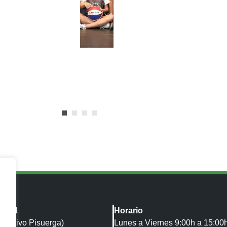
JR.
JR.
co, 1
Horario
deportivo Pisuerga)
Lunes a Viernes 9:00h a 15:00