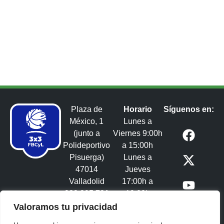
Plaza de
Horario
Síguenos en:
México, 1
Lunes a
(junto a
Viernes 9:00h
Polideportivo
a 15:00h
Pisuerga)
Lunes a
47014
Jueves
Valladolid
17:00h a
983 395 731
19:00h
3x3castillayleon@fbcyl.es​
Valoramos tu privacidad