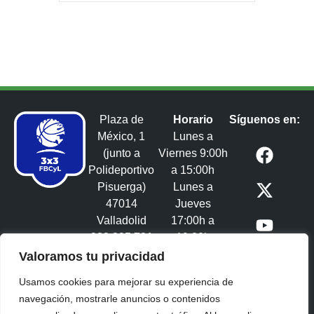
Plaza de
Horario
Síguenos en:
México, 1
Lunes a
(junto a
Viernes 9:00h
Polideportivo
a 15:00h
Pisuerga)
Lunes a
47014
Jueves
Valladolid
17:00h a
983 395 731
19:00h
3x3castillayleon@fbcyl.es​
Valoramos tu privacidad
Usamos cookies para mejorar su experiencia de
navegación, mostrarle anuncios o contenidos