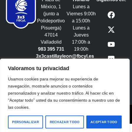
México, 1
Lunes a
(junto a
Viernes 9:00h
Polideportivo
a 15:00h
Pisuerga)
Lunes a
47014
Jueves
Valladolid
17:00h a
983 395 731
19:00h
3x3castillayleon@fbcyl.es​
Valoramos tu privacidad
Usamos cookies para mejorar su experiencia de
navegación, mostrarle anuncios o contenidos
personalizados y analizar nuestro tráfico. Al hacer clic en
“Aceptar todo” usted da su consentimiento a nuestro uso de
las cookies.
Copyright Federación de Baloncesto Castilla y León
2025
|
Aviso legal
PERSONALIZAR
RECHAZAR TODO
ACEPTAR TODO