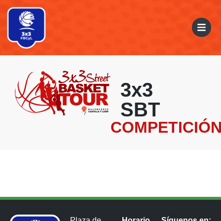
3x3
SBT
COMPETICIÓ
Plaza de
Horario
Síguenos en: