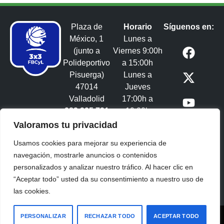
Plaza de
Horario
Síguenos en:
México, 1
Lunes a
(junto a
Viernes 9:00h
Polideportivo
a 15:00h
Pisuerga)
Lunes a
47014
Jueves
Valladolid
17:00h a
983 395 731
19:00h
3x3castillayleon@fbcyl.es​
Valoramos tu privacidad
Usamos cookies para mejorar su experiencia de
navegación, mostrarle anuncios o contenidos
personalizados y analizar nuestro tráfico. Al hacer clic en
“Aceptar todo” usted da su consentimiento a nuestro uso de
las cookies.
Copyright Federación de Baloncesto Castilla y León
PERSONALIZAR
RECHAZAR TODO
ACEPTAR TODO