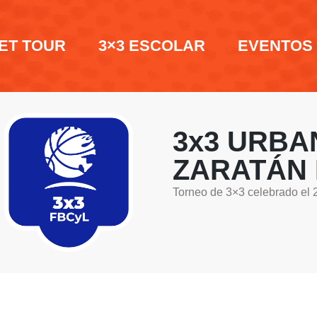
ET TOUR
3×3 ESCOLAR
EVENTOS
3x3 URBA
ZARATÁN 
Torneo de 3×3 celebrado el 
para para el
atán Festival
esde el 9 hasta el 17 de septiembre 3x3
á un emocionante torneo de 3x3 el próximo