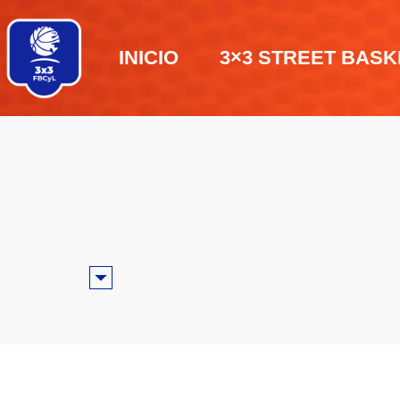
INICIO
3×3 STREET BASK
3x3 URBAN ZARATÁN FESTIVAL
Zaratán
se pre
3×3 Urban Zar
Las inscripciones se podrán realizar d
FBCyL El municipio de Zaratán acoger